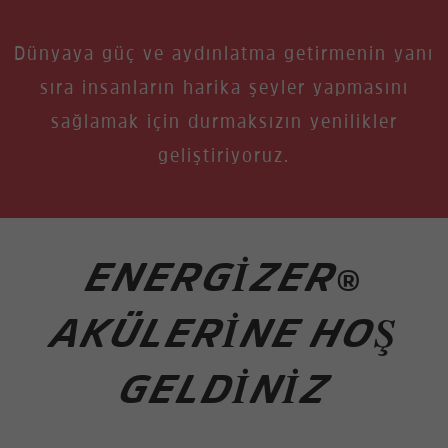
Dünyaya güç ve aydınlatma getirmenin yanı
sıra insanların harika şeyler yapmasını
sağlamak için durmaksızın yenilikler
geliştiriyoruz.
ENERGIZER
®
AKÜLERINE HOŞ
GELDINIZ