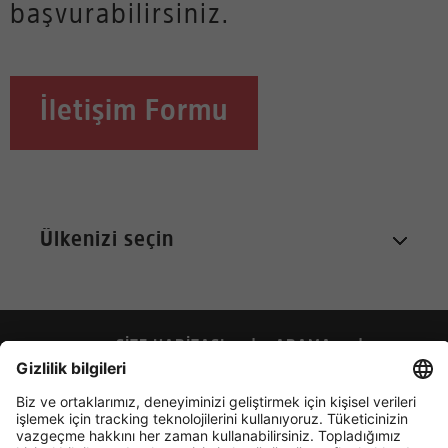
başvurabilirsiniz.
İletişim Formu
SITE HARITASI
ARAMA
BILGI GÜVENLIĞI BEYANI
GENEL İŞ ŞARTLARI
KÜNYE