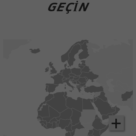
GEÇIN
+