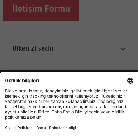
İletişim Formu
SITE HARITASI
ARAMA
BILGI GÜVENLIĞI BEYANI
GENEL İŞ ŞARTLARI
KÜNYE
© 2026 Energizer. Energizer and certain
graphic designs are trademarks of Energizer